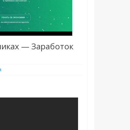
чиках — Заработок
й