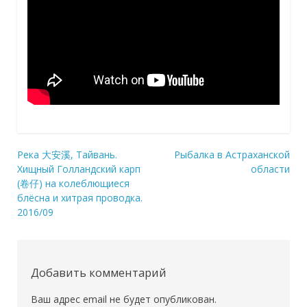
Река 大安溪, Тайвань.
Рыбалка в Астраханской
Навигация
Хищный Голландский карп
области
(卷仔) на колеблющиеся
по
блёсна и хитрая проводка.
записям
2016/09
Добавить комментарий
Ваш адрес email не будет опубликован.