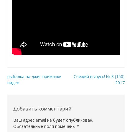
рыбалка на джиг приманки
Свежий выпуск! № 8 (150)
Навигация
видео
2017
по
записям
Добавить комментарий
Ваш адрес email не будет опубликован.
Обязательные поля помечены
*